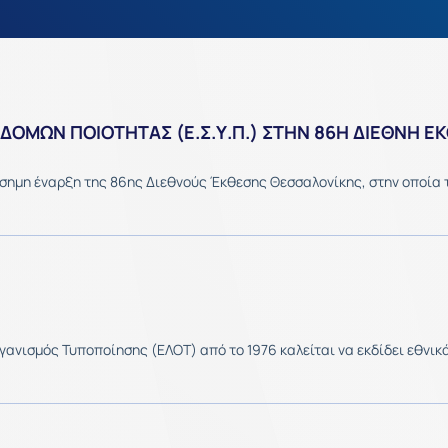
ΟΜΩΝ ΠΟΙΟΤΗΤΑΣ (Ε.Σ.Υ.Π.) ΣΤΗΝ 86Η ΔΙΕΘΝΗ Ε
σημη έναρξη της 86ης Διεθνούς Έκθεσης Θεσσαλονίκης, στην οποία τ
Οργανισμός Τυποποίησης (ΕΛΟΤ) από το 1976 καλείται να εκδίδει εθνι