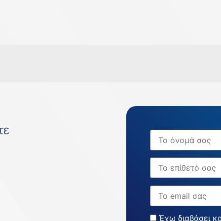
τε
Όνομα
Επώνυμο
Email
Έχω διαβάσει κ