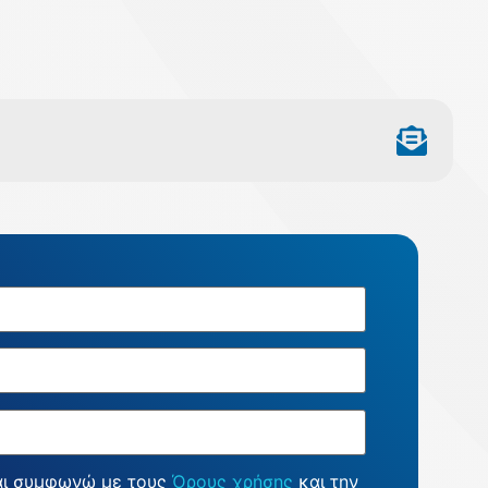
αι συμφωνώ με τους
Όρους χρήσης
και την